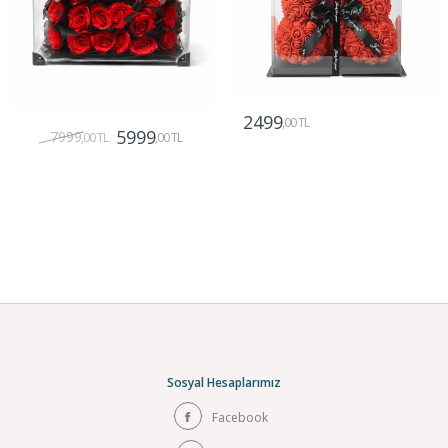
2499
,00 TL
5999
7999
,00 TL
,00 TL
Gönder
Gönder
Sosyal Hesaplarımız
Facebook