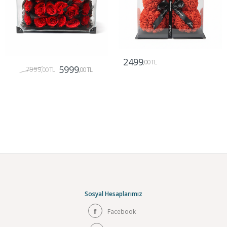
2499
,00 TL
5999
7999
,00 TL
,00 TL
Gönder
Gönder
Sosyal Hesaplarımız
Facebook