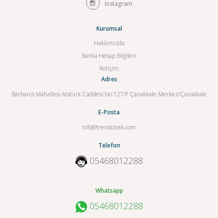
Instagram
Kurumsal
Hakkımızda
Banka Hesap Bilgileri
İletişim
Adres
Barbaros Mahallesi Atatürk Caddesi No:127/F Çanakkale Merkez/Çanakkale
E-Posta
info@trendcicek.com
Telefon
05468012288
Whatsapp
05468012288