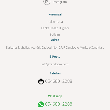
Instagram
Kurumsal
Hakkımızda
Banka Hesap Bilgileri
İletişim
Adres
Barbaros Mahallesi Atatürk Caddesi No:127/F Çanakkale Merkez/Çanakkale
E-Posta
info@trendcicek.com
Telefon
05468012288
Whatsapp
05468012288