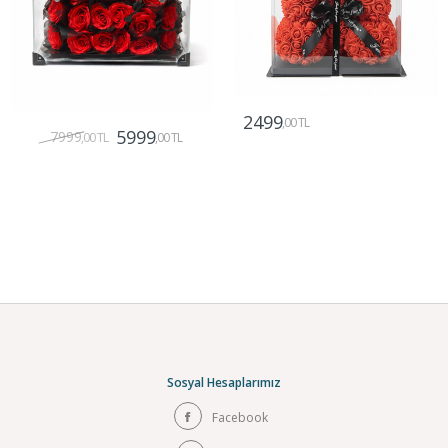
2499
,00 TL
5999
7999
,00 TL
,00 TL
Gönder
Gönder
Sosyal Hesaplarımız
Facebook