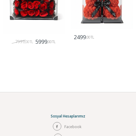
2499
,00 TL
5999
7999
,00 TL
,00 TL
Gönder
Gönder
Sosyal Hesaplarımız
Facebook