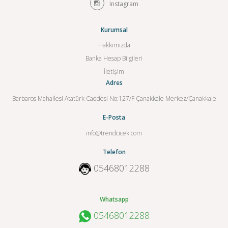
Instagram
Kurumsal
Hakkımızda
Banka Hesap Bilgileri
İletişim
Adres
Barbaros Mahallesi Atatürk Caddesi No:127/F Çanakkale Merkez/Çanakkale
E-Posta
info@trendcicek.com
Telefon
05468012288
Whatsapp
05468012288