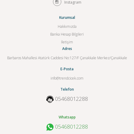
Instagram
Kurumsal
Hakkımızda
Banka Hesap Bilgileri
İletişim
Adres
Barbaros Mahallesi Atatürk Caddesi No:127/F Çanakkale Merkez/Çanakkale
E-Posta
info@trendcicek.com
Telefon
05468012288
Whatsapp
05468012288