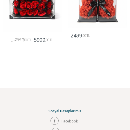
2499
,00 TL
5999
7999
,00 TL
,00 TL
Gönder
Gönder
Sosyal Hesaplarımız
Facebook