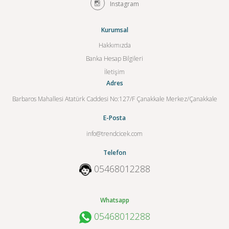
Instagram
Kurumsal
Hakkımızda
Banka Hesap Bilgileri
İletişim
Adres
Barbaros Mahallesi Atatürk Caddesi No:127/F Çanakkale Merkez/Çanakkale
E-Posta
info@trendcicek.com
Telefon
05468012288
Whatsapp
05468012288