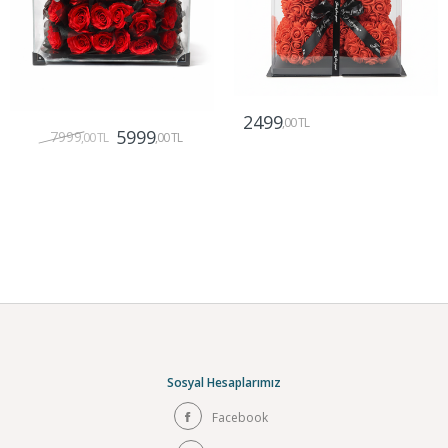
2499
,00 TL
5999
7999
,00 TL
,00 TL
Gönder
Gönder
Sosyal Hesaplarımız
Facebook