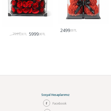
2499
,00 TL
5999
7999
,00 TL
,00 TL
Gönder
Gönder
Sosyal Hesaplarımız
Facebook