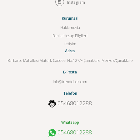
Instagram
Kurumsal
Hakkımızda
Banka Hesap Bilgileri
İletişim
Adres
Barbaros Mahallesi Atatürk Caddesi No:127/F Çanakkale Merkez/Çanakkale
E-Posta
info@trendcicek.com
Telefon
05468012288
Whatsapp
05468012288