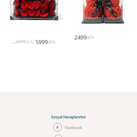
2499
,00 TL
5999
7999
,00 TL
,00 TL
Gönder
Gönder
Sosyal Hesaplarımız
Facebook