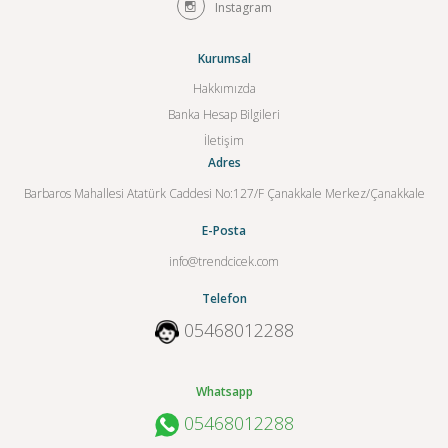
Instagram
Kurumsal
Hakkımızda
Banka Hesap Bilgileri
İletişim
Adres
Barbaros Mahallesi Atatürk Caddesi No:127/F Çanakkale Merkez/Çanakkale
E-Posta
info@trendcicek.com
Telefon
05468012288
Whatsapp
05468012288