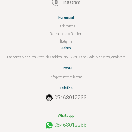
Instagram
Kurumsal
Hakkımızda
Banka Hesap Bilgileri
İletişim
Adres
Barbaros Mahallesi Atatürk Caddesi No:127/F Çanakkale Merkez/Çanakkale
E-Posta
info@trendcicek.com
Telefon
05468012288
Whatsapp
05468012288