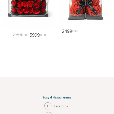
2499
,00 TL
5999
7999
,00 TL
,00 TL
Gönder
Gönder
Sosyal Hesaplarımız
Facebook