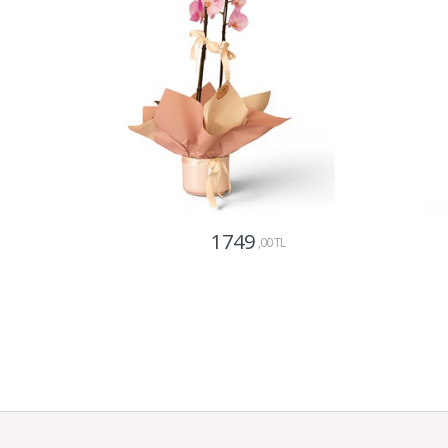
1749
,00 TL
Gönder