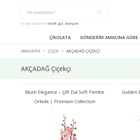
En çok arananlar:
orkide
,
gül
,
teraryum
ÇİKOLATA
GÖNDERİM AMACINA GÖRE 
ANASAYFA
ÇIÇEK
AKÇADAĞ ÇIÇEKÇI
AKÇADAĞ Çiçekçi
Blush Elegance – Çift Dal Soft Pembe
Golden B
Orkide | Premium Collection