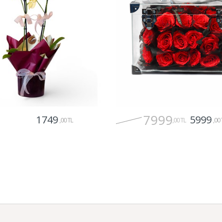
7999
1749
5999
,00 TL
,00 TL
,00 
Gönder
Gönder