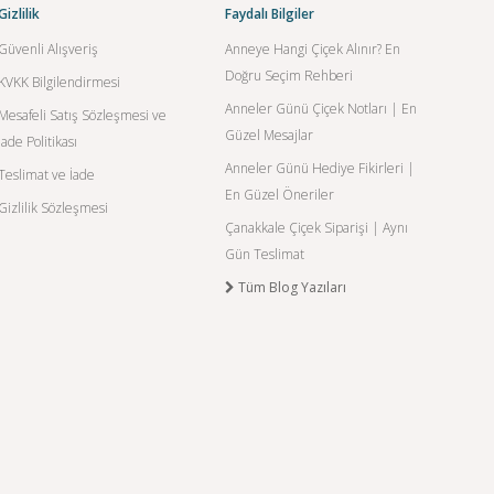
Gizlilik
Faydalı Bilgiler
Güvenli Alışveriş
Anneye Hangi Çiçek Alınır? En
Doğru Seçim Rehberi
KVKK Bilgilendirmesi
Anneler Günü Çiçek Notları | En
Mesafeli Satış Sözleşmesi ve
Güzel Mesajlar
İade Politikası
Anneler Günü Hediye Fikirleri |
Teslimat ve İade
En Güzel Öneriler
Gizlilik Sözleşmesi
Çanakkale Çiçek Siparişi | Aynı
Gün Teslimat
Tüm Blog Yazıları