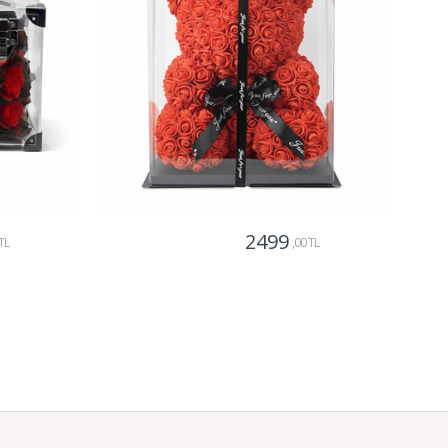
2499
TL
,00 TL
Gönder