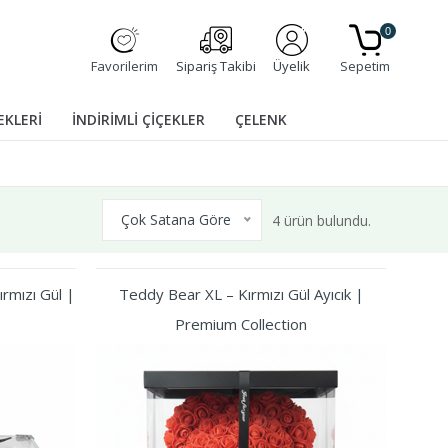
0
Favorilerim
Sipariş Takibi
Üyelik
Sepetim
EKLERİ
İNDİRİMLİ ÇİÇEKLER
ÇELENK
Çok Satana Göre
4 ürün bulundu.
rmızı Gül |
Teddy Bear XL – Kırmızı Gül Ayıcık |
Premium Collection