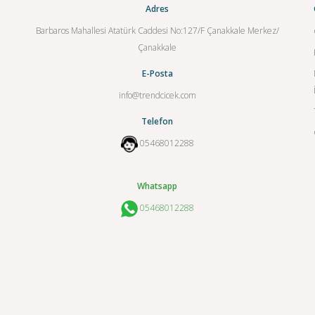
Adres
Barbaros Mahallesi Atatürk Caddesi No:127/F Çanakkale Merkez/
Çanakkale
E-Posta
info@trendcicek.com
Telefon
05468012288
Whatsapp
05468012288