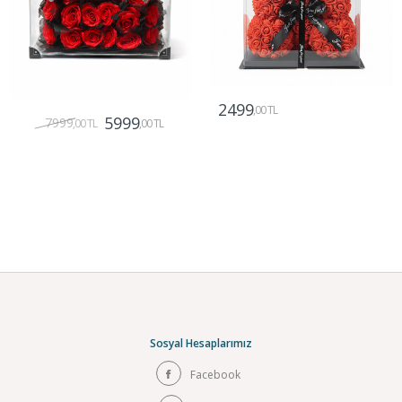
2499
,00 TL
5999
7999
,00 TL
,00 TL
Gönder
Gönder
Sosyal Hesaplarımız
Facebook