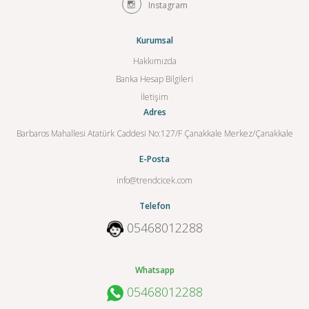
Instagram
Kurumsal
Hakkımızda
Banka Hesap Bilgileri
İletişim
Adres
Barbaros Mahallesi Atatürk Caddesi No:127/F Çanakkale Merkez/Çanakkale
E-Posta
info@trendcicek.com
Telefon
05468012288
Whatsapp
05468012288