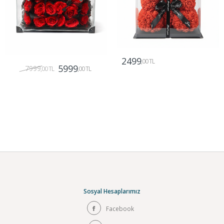
2499
,00 TL
5999
7999
,00 TL
,00 TL
Gönder
Gönder
Sosyal Hesaplarımız
Facebook