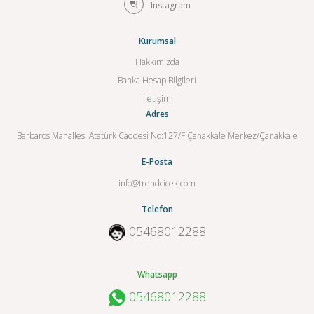
Instagram
Kurumsal
Hakkımızda
Banka Hesap Bilgileri
İletişim
Adres
Barbaros Mahallesi Atatürk Caddesi No:127/F Çanakkale Merkez/Çanakkale
E-Posta
info@trendcicek.com
Telefon
05468012288
Whatsapp
05468012288