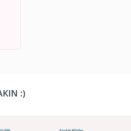
KIN :)
Gizlilik
Faydalı Bilgiler