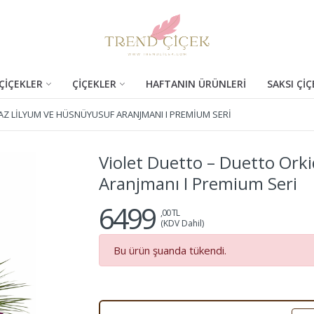
ÇİÇEKLER
ÇİÇEKLER
HAFTANIN ÜRÜNLERİ
SAKSI ÇİÇ
AZ LILYUM VE HÜSNÜYUSUF ARANJMANI I PREMIUM SERI
Violet Duetto – Duetto Ork
Aranjmanı I Premium Seri
6499
,00 TL
(KDV Dahil)
Bu ürün şuanda tükendi.