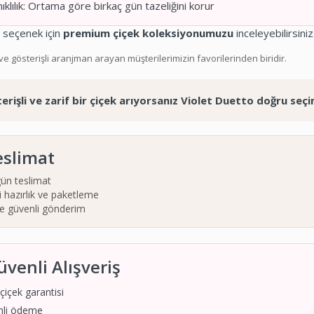
klılık: Ortama göre birkaç gün tazeliğini korur
 seçenek için
premium çiçek koleksiyonumuzu
inceleyebilirsiniz
e gösterişli aranjman arayan müşterilerimizin favorilerinden biridir.
erişli ve zarif bir çiçek arıyorsanız Violet Duetto doğru seçi
eslimat
ün teslimat
 hazırlık ve paketleme
ve güvenli gönderim
üvenli Alışveriş
içek garantisi
nli ödeme