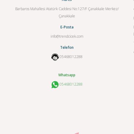
Barbaros Mahallesi Atatürk Caddesi No:127/F Çanakkale Merkez/
Çanakkale
E-Posta
info@trendcicek.com
Telefon
05468012288
Whatsapp
05468012288