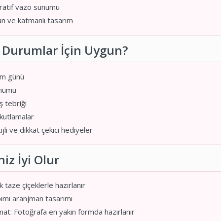
atif vazo sunumu
n ve katmanlı tasarım
 Durumlar İçin Uygun?
m günü
önümü
ş tebriği
kutlamalar
jli ve dikkat çekici hediyeler
iz İyi Olur
 taze çiçeklerle hazırlanır
ımı aranjman tasarımı
at: Fotoğrafa en yakın formda hazırlanır