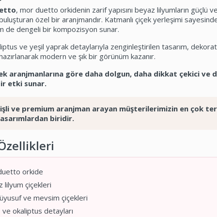
uetto
, mor duetto orkidenin zarif yapısını beyaz lilyumların güçlü ve
 buluşturan özel bir aranjmandır. Katmanlı çiçek yerleşimi sayesin
m de dengeli bir kompozisyon sunar.
liptus ve yeşil yaprak detaylarıyla zenginleştirilen tasarım, dekorat
 hazırlanarak modern ve şık bir görünüm kazanır.
çek aranjmanlarına göre daha dolgun, daha dikkat çekici ve 
bir etki sunar.
işli ve premium aranjman arayan müşterilerimizin en çok ter
tasarımlardan biridir.
zellikleri
uetto orkide
lilyum çiçekleri
yusuf ve mevsim çiçekleri
 ve okaliptus detayları