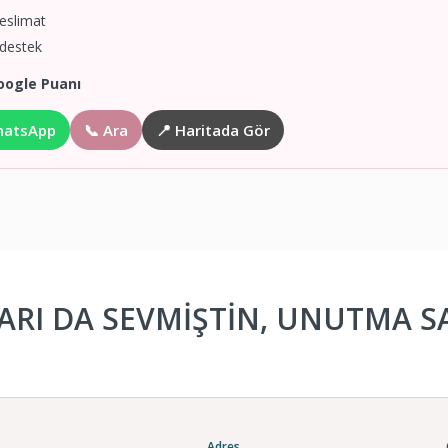
teslimat
 destek
oogle Puanı
hatsApp
📞 Ara
📍 Haritada Gör
RI DA SEVMİŞTİN, UNUTMA SA
Adres