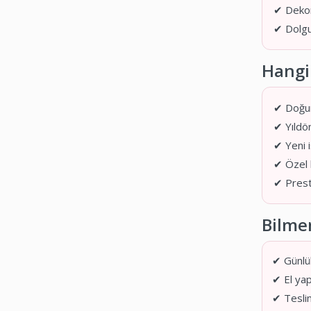
✔ Dekor
✔ Dolgu
Hangi
✔ Doğu
✔ Yıld
✔ Yeni i
✔ Özel 
✔ Presti
Bilmen
✔ Günlük
✔ El yap
✔ Teslim