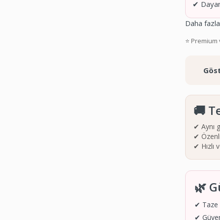
✔ Dayanı
Daha fazla
⭐ Premium v
Göst
🚚 T
✔ Aynı g
✔ Özenli
✔ Hızlı 
🌿 G
✔ Taze ç
✔ Güve