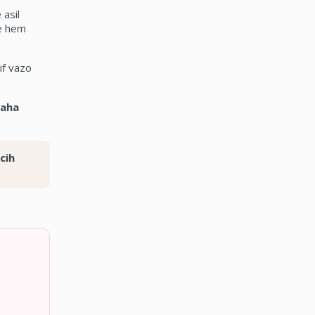
 asil
de hem
if vazo
daha
cih