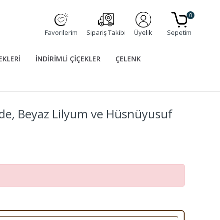
0
Favorilerim
Sipariş Takibi
Üyelik
Sepetim
EKLERİ
İNDİRİMLİ ÇİÇEKLER
ÇELENK
ide, Beyaz Lilyum ve Hüsnüyusuf