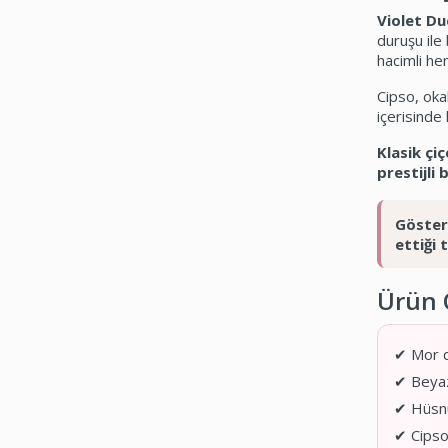
Violet D
duruşu ile
hacimli he
Cipso, oka
içerisinde
Klasik çi
prestijli 
Göster
ettiği 
Ürün Ö
✔ Mor d
✔ Beyaz 
✔ Hüsnü
✔ Cipso