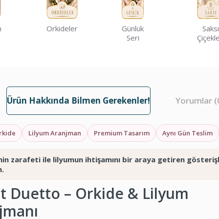
m
Orkideler
Günlük
Saksı
Seri
Çiçekle
Ürün Hakkında Bilmen Gerekenler!
Yorumlar (
rkide
Lilyum Aranjman
Premium Tasarım
Aynı Gün Teslim
in zarafeti ile lilyumun ihtişamını bir araya getiren gösterişl
m.
et Duetto – Orkide & Lilyum
jmanı