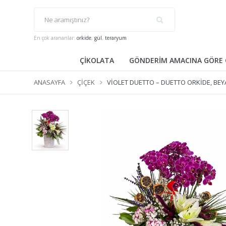
En çok arananlar:
orkide
,
gül
,
teraryum
ÇİKOLATA
GÖNDERİM AMACINA GÖRE 
ANASAYFA
ÇIÇEK
VIOLET DUETTO – DUETTO ORKIDE, BEY