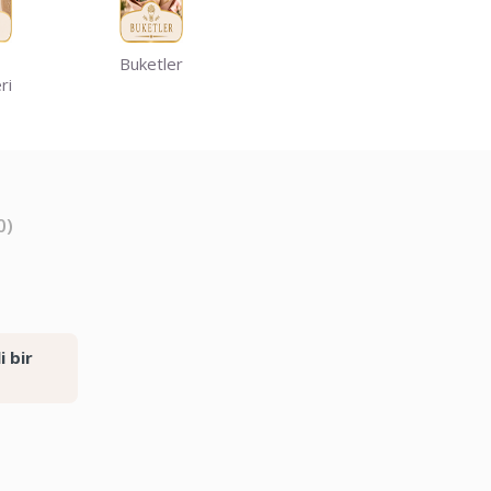
Buketler
ri
0)
i bir