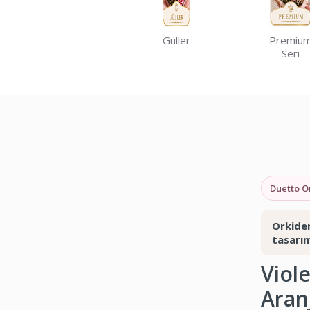
Güller
Premiu
Seri
Duetto O
Orkiden
tasarı
Viol
Aran