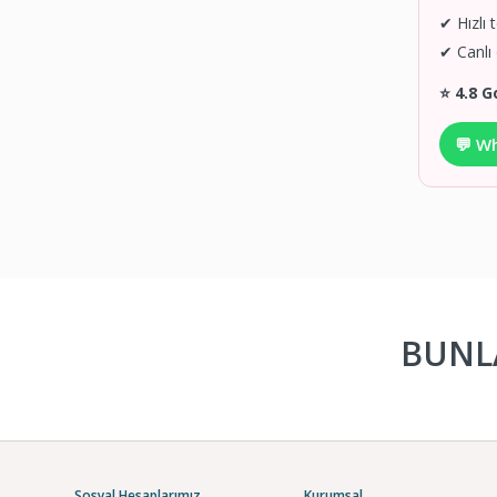
✔ Hızlı 
✔ Canlı
⭐ 4.8 G
💬 W
BUNLA
Sosyal Hesaplarımız
Kurumsal