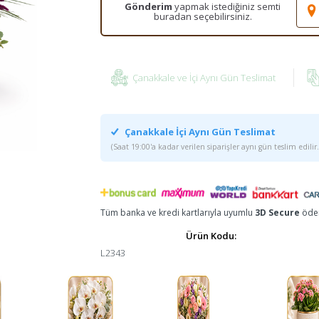
Gönderim
yapmak istediğiniz semti
buradan seçebilirsiniz.
Çanakkale ve İçi Aynı Gün Teslimat
Çanakkale İçi Aynı Gün Teslimat
(Saat 19:00'a kadar verilen siparişler aynı gün teslim edilir.
Tüm banka ve kredi kartlarıyla uyumlu
3D Secure
ödem
Ürün Kodu:
L2343