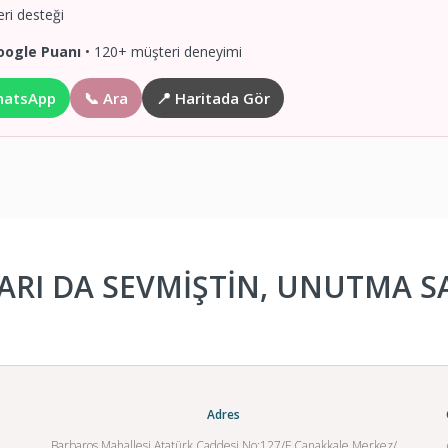
ri desteği
oogle Puanı
• 120+ müşteri deneyimi
hatsApp
📞 Ara
📍 Haritada Gör
RI DA SEVMİŞTİN, UNUTMA SA
Adres
Barbaros Mahallesi Atatürk Caddesi No:127/F Çanakkale Merkez/