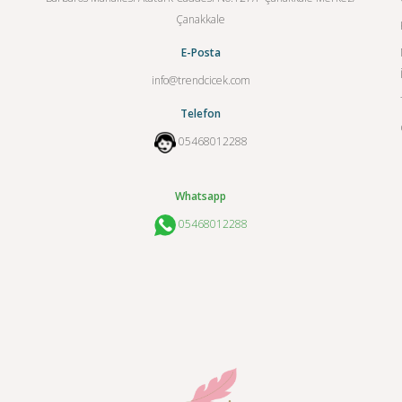
Çanakkale
E-Posta
info@trendcicek.com
Telefon
05468012288
Whatsapp
05468012288