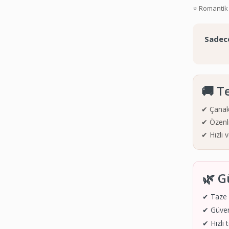
⭐ Romantik 
Sadece
🚚 T
✔ Çanak
✔ Özenli
✔ Hızlı 
🌿 G
✔ Taze ç
✔ Güve
✔ Hızlı 