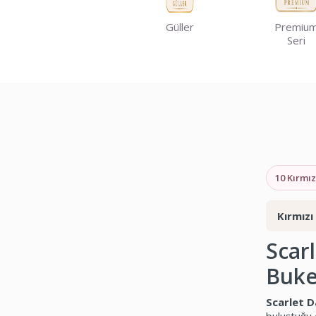
Güller
Premiu
Seri
10 Kırmız
Kırmızı
Scarl
Buke
Scarlet D