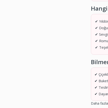
Hangi
✔ Yıld
✔ Doğu
✔ Sevgi
✔ Roman
✔ Teşek
Bilmen
✔ Çiçekl
✔ Buket:
✔ Teslim
✔ Dayanı
Daha fazla