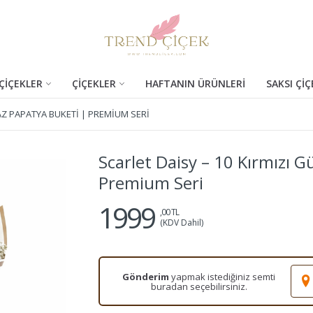
ÇİÇEKLER
ÇİÇEKLER
HAFTANIN ÜRÜNLERİ
SAKSI ÇİÇ
YAZ PAPATYA BUKETI | PREMIUM SERI
Scarlet Daisy – 10 Kırmızı 
Premium Seri
1999
,00 TL
(KDV Dahil)
Gönderim
yapmak istediğiniz semti
buradan seçebilirsiniz.