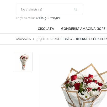
En çok arananlar:
orkide
,
gül
,
teraryum
ÇİKOLATA
GÖNDERİM AMACINA GÖRE 
ANASAYFA
ÇIÇEK
SCARLET DAISY – 10 KIRMIZI GÜL & BE