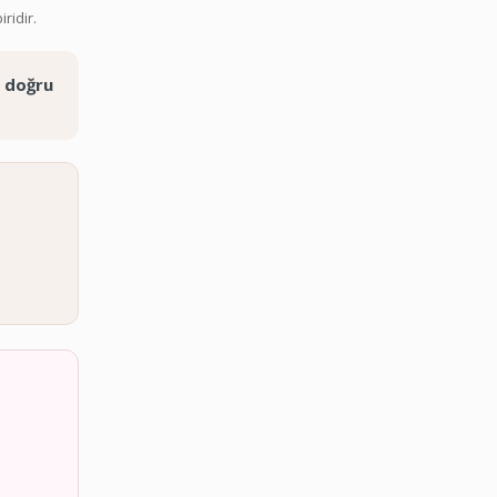
ridir.
y doğru