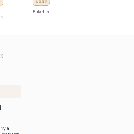
Buketler
ri
0)
a
rıyla