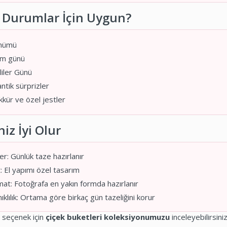
 Durumlar İçin Uygun?
önümü
m günü
liler Günü
tik sürprizler
kür ve özel jestler
iz İyi Olur
er: Günlük taze hazırlanır
 El yapımı özel tasarım
at: Fotoğrafa en yakın formda hazırlanır
klılık: Ortama göre birkaç gün tazeliğini korur
 seçenek için
çiçek buketleri koleksiyonumuzu
inceleyebilirsiniz