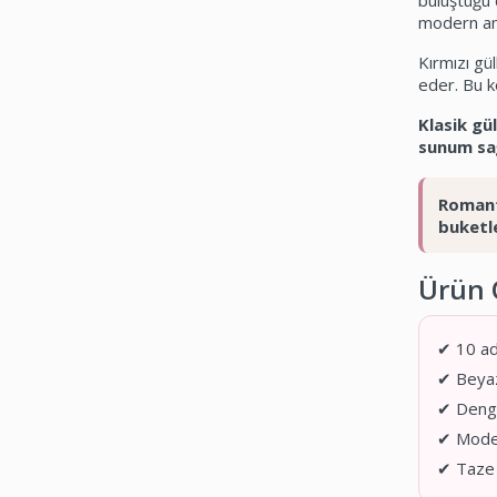
buluştuğu 
modern amb
Kırmızı gü
eder. Bu 
Klasik gü
sunum sağ
Romanti
buketle
Ürün Ö
✔ 10 ad
✔ Beyaz
✔ Denge
✔ Moder
✔ Taze 