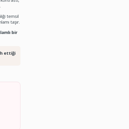
 kontrastı,
.
liği temsil
amı taşır.
lamlı bir
h ettiği