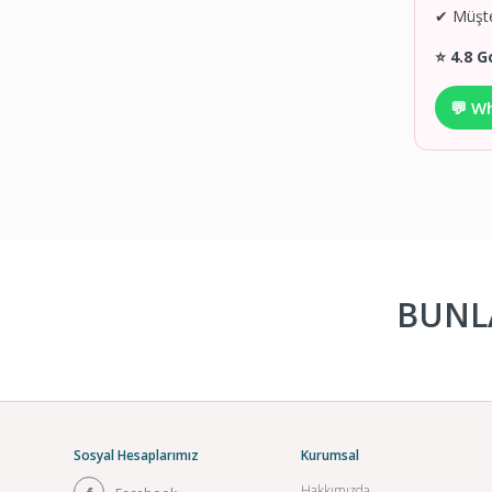
✔ Müşte
⭐ 4.8 G
💬 W
BUNLA
Sosyal Hesaplarımız
Kurumsal
Hakkımızda