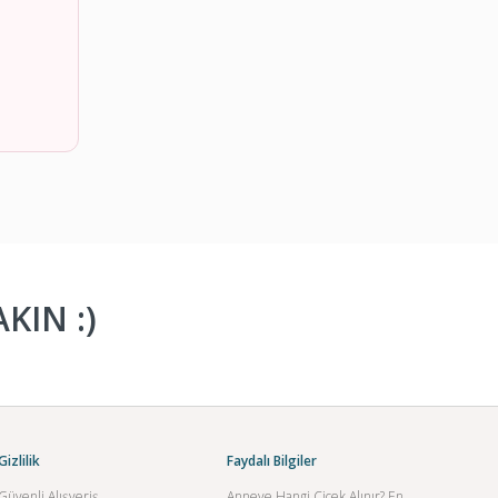
KIN :)
Gizlilik
Faydalı Bilgiler
Güvenli Alışveriş
Anneye Hangi Çiçek Alınır? En