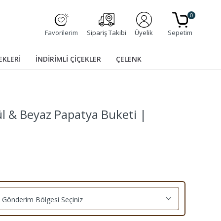
0
Favorilerim
Sipariş Takibi
Üyelik
Sepetim
EKLERİ
İNDİRİMLİ ÇİÇEKLER
ÇELENK
Gül & Beyaz Papatya Buketi |
Gönderim Bölgesi Seçiniz