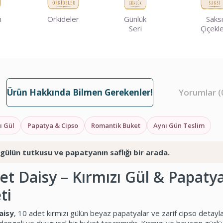
m
Orkideler
Günlük
Saksı
Seri
Çiçekle
Ürün Hakkında Bilmen Gerekenler!
Yorumlar (
ı Gül
Papatya & Cipso
Romantik Buket
Aynı Gün Teslim
 gülün tutkusu ve papatyanın saflığı bir arada.
et Daisy – Kırmızı Gül & Papaty
ti
aisy
, 10 adet kırmızı gülün beyaz papatyalar ve zarif cipso detayla