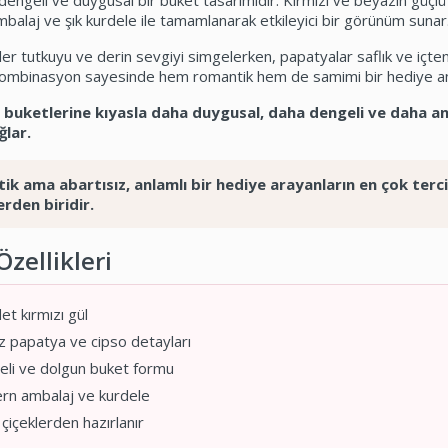
dengeli ve duygusal bir buket tasarımıdır. Kırmızı ve beyazın güçlü
alaj ve şık kurdele ile tamamlanarak etkileyici bir görünüm sunar
ller tutkuyu ve derin sevgiyi simgelerken, papatyalar saflık ve içten
kombinasyon sayesinde hem romantik hem de samimi bir hediye anl
l buketlerine kıyasla daha duygusal, daha dengeli ve daha an
lar.
k ama abartısız, anlamlı bir hediye arayanların en çok terci
rden biridir.
zellikleri
et kırmızı gül
 papatya ve cipso detayları
li ve dolgun buket formu
n ambalaj ve kurdele
çiçeklerden hazırlanır