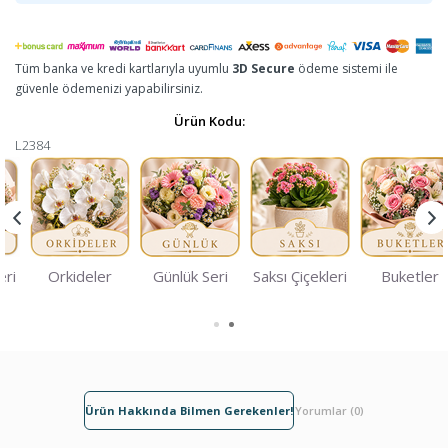
Tüm banka ve kredi kartlarıyla uyumlu
3D Secure
ödeme sistemi ile
güvenle ödemenizi yapabilirsiniz.
Ürün Kodu:
L2384
eri
Orkideler
Günlük Seri
Saksı Çiçekleri
Buketler
Ürün Hakkında Bilmen Gerekenler!
Yorumlar (0)