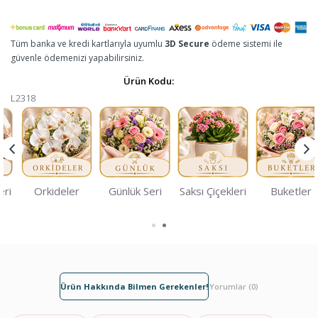
Tüm banka ve kredi kartlarıyla uyumlu
3D Secure
ödeme sistemi ile
güvenle ödemenizi yapabilirsiniz.
Ürün Kodu:
L2318
eri
Orkideler
Günlük Seri
Saksı Çiçekleri
Buketler
Ürün Hakkında Bilmen Gerekenler!
Yorumlar (0)