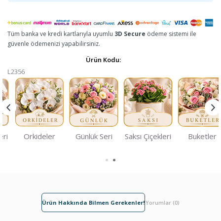
Tüm banka ve kredi kartlarıyla uyumlu
3D Secure
ödeme sistemi ile
güvenle ödemenizi yapabilirsiniz.
Ürün Kodu:
L2356
eri
Orkideler
Günlük Seri
Saksı Çiçekleri
Buketler
Ürün Hakkında Bilmen Gerekenler!
Yorumlar (0)