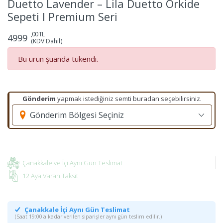
Duetto Lavender – Lila Duetto Orkide
Sepeti I Premium Seri
,00 TL
4999
(KDV Dahil)
Bu ürün şuanda tükendi.
Gönderim
yapmak istediğiniz semti buradan seçebilirsiniz.
Gönderim Bölgesi Seçiniz
Çanakkale ve İçi Aynı Gün Teslimat
12 Aya Varan Taksit
Çanakkale İçi Aynı Gün Teslimat
(Saat 19:00'a kadar verilen siparişler aynı gün teslim edilir.)