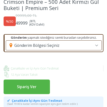
Crimson Empire – 500 Adet Kırmızı Gül
Buketi | Premium Seri
99999,00 TL
%50
,00 TL
49999
(KDV Dahil)
Gönderim
yapmak istediğiniz semti buradan seçebilirsiniz.
Gönderim Bölgesi Seçiniz
Çanakkale ve İçi Aynı Gün Teslimat
12 Aya Varan Taksit
Sipariş Ver
Çanakkale İçi Aynı Gün Teslimat
(Saat 19:00'a kadar verilen siparişler aynı gün teslim edilir.)