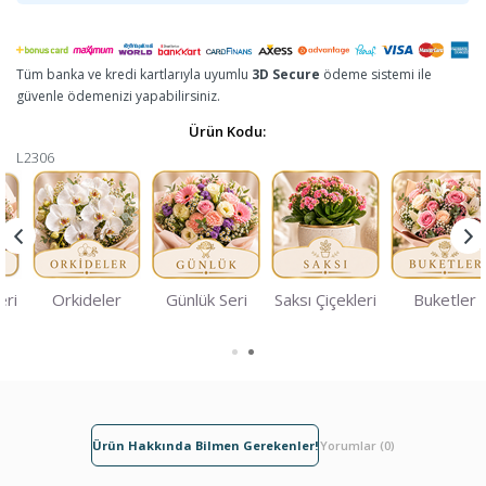
Tüm banka ve kredi kartlarıyla uyumlu
3D Secure
ödeme sistemi ile
güvenle ödemenizi yapabilirsiniz.
Ürün Kodu:
L2306
eri
Orkideler
Günlük Seri
Saksı Çiçekleri
Buketler
Ürün Hakkında Bilmen Gerekenler!
Yorumlar (0)