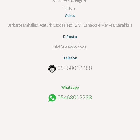
Banka Hesap Bilgileri
İletişim
Adres
Barbaros Mahallesi Atatürk Caddesi No:127/F Çanakkale Merkez/Çanakkale
E-Posta
info@trendcicek.com
Telefon
05468012288
Whatsapp
05468012288