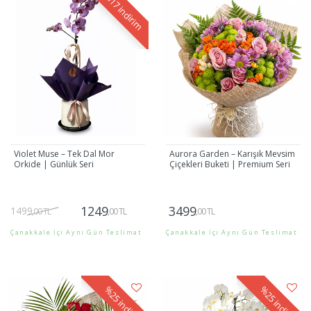
%17
indirim
Violet Muse – Tek Dal Mor
Aurora Garden – Karışık Mevsim
Orkide | Günlük Seri
Çiçekleri Buketi | Premium Seri
1249
3499
1499
,00 TL
,00 TL
,00 TL
Çanakkale İçi Aynı Gün Teslimat
Çanakkale İçi Aynı Gün Teslimat
Gönder
Gönder
%25
%25