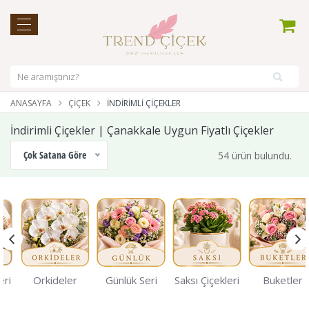
ANASAYFA
ÇIÇEK
İNDİRİMLİ ÇİÇEKLER
İndirimli Çiçekler | Çanakkale Uygun Fiyatlı Çiçekler
Çok Satana Göre
54 ürün bulundu.
eri
Orkideler
Günlük Seri
Saksı Çiçekleri
Buketler