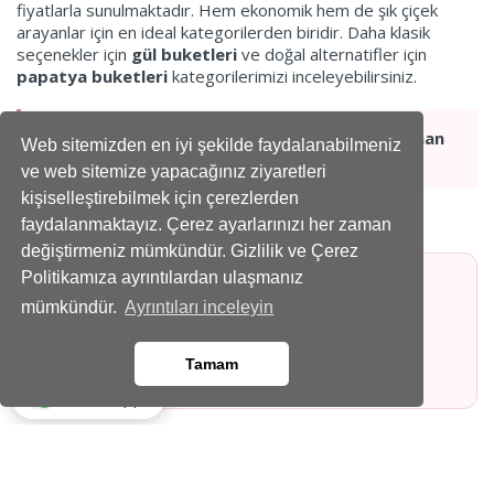
fiyatlarla sunulmaktadır. Hem ekonomik hem de şık çiçek
arayanlar için en ideal kategorilerden biridir. Daha klasik
seçenekler için
gül buketleri
ve doğal alternatifler için
papatya buketleri
kategorilerimizi inceleyebilirsiniz.
Uygun fiyatlı çiçekler ile sevdiklerinize her zaman
Web sitemizden en iyi şekilde faydalanabilmeniz
sürpriz yapabilirsiniz.
ve web sitemize yapacağınız ziyaretleri
kişiselleştirebilmek için çerezlerden
İndirimli Çiçek Seçenekleri
faydalanmaktayız. Çerez ayarlarınızı her zaman
değiştirmeniz mümkündür. Gizlilik ve Çerez
Politikamıza ayrıntılardan ulaşmanız
✔ Uygun fiyatlı gül buketleri
mümkündür.
Ayrıntıları inceleyin
✔ Ekonomik papatya aranjmanları
✔ Kampanyalı çiçek seçenekleri
Tamam
✔ Günlük ve hızlı teslim ürünler
Whatsapp
Çanakkale’de İndirimli Çiçek
Siparişi