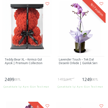
%17
indirim
Teddy Bear XL – Kırmızı Gül
Lavender Touch – Tek Dal
Ayıcık | Premium Collection
Desenli Orkide | Günlük Seri
2499
1249
1499
,00 TL
,00 TL
,00 TL
Çanakkale İçi Aynı Gün Teslimat
Çanakkale İçi Aynı Gün Teslimat
Gönder
Gönder