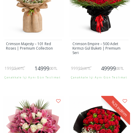
Crimson Majesty – 101 Red
Crimson Empire – 500 Adet
Roses | Premium Collection
Kırmızı Gül Buketi | Premium
Seri
14999
49999
19999
99999
,00 TL
,00 TL
,00 TL
,00 TL
Çanakkale İçi Aynı Gün Teslimat
Çanakkale İçi Aynı Gün Teslimat
Gönder
Gönder
%25
indirim