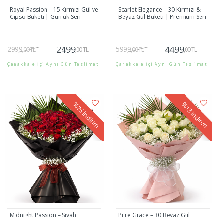
Royal Passion – 15 Kırmızı Gül ve
Scarlet Elegance – 30 Kırmızı &
Cipso Buketi | Günlük Seri
Beyaz Gül Buketi | Premium Seri
2499
4499
2999
5999
,00 TL
,00 TL
,00 TL
,00 TL
Çanakkale İçi Aynı Gün Teslimat
Çanakkale İçi Aynı Gün Teslimat
Gönder
Gönder
%25
%13
indirim
indirim
Midnight Passion – Siyah
Pure Grace – 30 Beyaz Gül