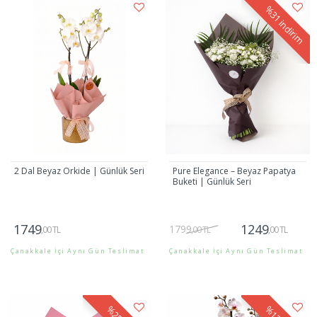
%31
indirim
2 Dal Beyaz Orkide | Günlük Seri
Pure Elegance – Beyaz Papatya
Buketi | Günlük Seri
1749
1249
1799
,00 TL
,00 TL
,00 TL
Çanakkale İçi Aynı Gün Teslimat
Çanakkale İçi Aynı Gün Teslimat
Gönder
Gönder
%25
%13