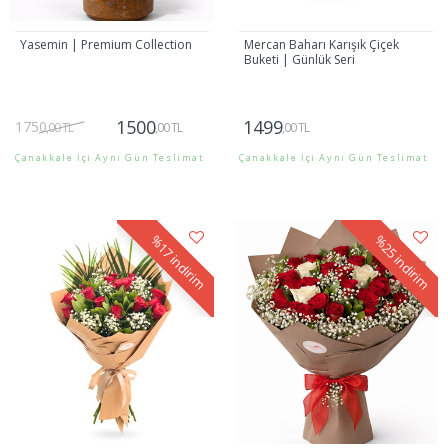
Yasemin | Premium Collection
Mercan Baharı Karışık Çiçek
Buketi | Günlük Seri
1500
1499
1750
,00 TL
,00 TL
,00 TL
Çanakkale İçi Aynı Gün Teslimat
Çanakkale İçi Aynı Gün Teslimat
Gönder
Gönder
%17
%25
indirim
indirim