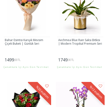
Bahar Esintisi Karışık Mevsim
Aechmea Blue Rain Saksı Bitkisi
Çiçek Buketi | Günlük Seri
| Modern Tropikal Premium Seri
1499
1749
,00 TL
,00 TL
Çanakkale İçi Aynı Gün Teslimat
Çanakkale İçi Aynı Gün Teslimat
Gönder
Gönder
%20
%13
indirim
indirim