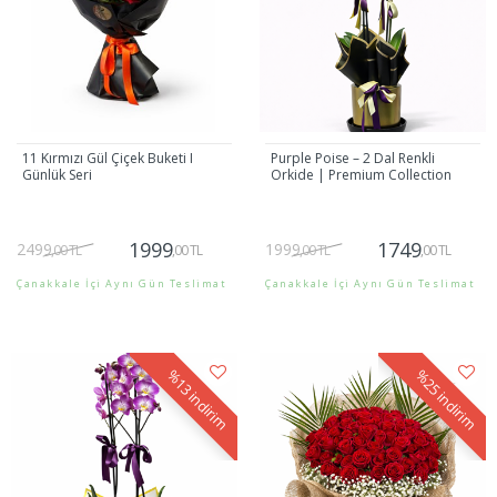
11 Kırmızı Gül Çiçek Buketi I
Purple Poise – 2 Dal Renkli
Günlük Seri
Orkide | Premium Collection
1999
1749
2499
1999
,00 TL
,00 TL
,00 TL
,00 TL
Çanakkale İçi Aynı Gün Teslimat
Çanakkale İçi Aynı Gün Teslimat
Gönder
Gönder
%13
%25
indirim
indirim