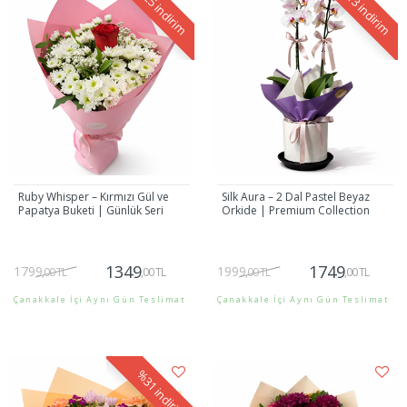
indirim
indirim
Ruby Whisper – Kırmızı Gül ve
Silk Aura – 2 Dal Pastel Beyaz
Papatya Buketi | Günlük Seri
Orkide | Premium Collection
1349
1749
1799
1999
,00 TL
,00 TL
,00 TL
,00 TL
Çanakkale İçi Aynı Gün Teslimat
Çanakkale İçi Aynı Gün Teslimat
Gönder
Gönder
%31
indirim