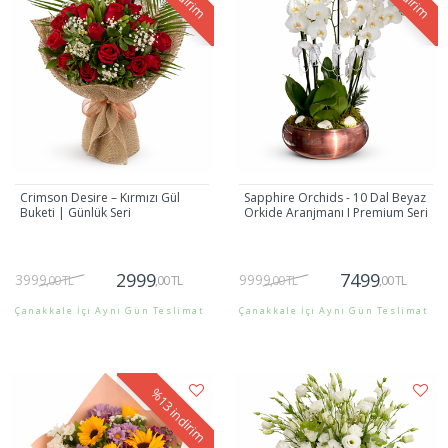
indirim
indirim
Crimson Desire – Kırmızı Gül
Sapphire Orchids - 10 Dal Beyaz
Buketi | Günlük Seri
Orkide Aranjmanı I Premium Seri
2999
7499
3999
9999
,00 TL
,00 TL
,00 TL
,00 TL
Çanakkale İçi Aynı Gün Teslimat
Çanakkale İçi Aynı Gün Teslimat
Gönder
Gönder
%13
indirim