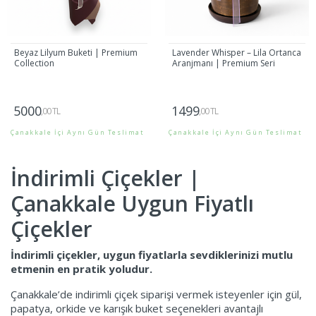
Beyaz Lilyum Buketi | Premium
Lavender Whisper – Lila Ortanca
Collection
Aranjmanı | Premium Seri
5000
1499
,00 TL
,00 TL
Çanakkale İçi Aynı Gün Teslimat
Çanakkale İçi Aynı Gün Teslimat
Gönder
Gönder
İndirimli Çiçekler |
Çanakkale Uygun Fiyatlı
Çiçekler
İndirimli çiçekler, uygun fiyatlarla sevdiklerinizi mutlu
etmenin en pratik yoludur.
Çanakkale’de indirimli çiçek siparişi vermek isteyenler için gül,
papatya, orkide ve karışık buket seçenekleri avantajlı