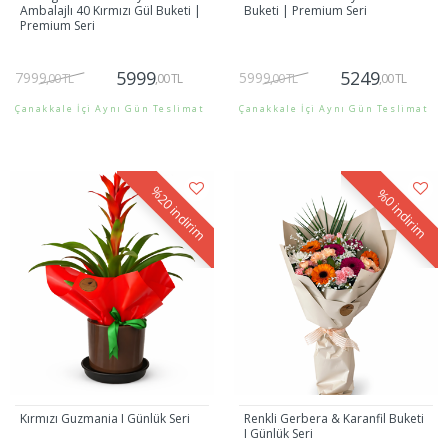
Ambalajlı 40 Kırmızı Gül Buketi |
Buketi | Premium Seri
Premium Seri
5999
5249
7999
5999
,00 TL
,00 TL
,00 TL
,00 TL
Çanakkale İçi Aynı Gün Teslimat
Çanakkale İçi Aynı Gün Teslimat
Gönder
Gönder
%20
%0
indirim
indirim
Kırmızı Guzmania I Günlük Seri
Renkli Gerbera & Karanfil Buketi
I Günlük Seri