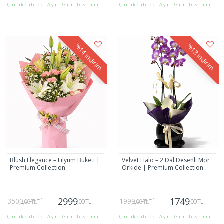
Çanakkale İçi Aynı Gün Teslimat
Çanakkale İçi Aynı Gün Teslimat
Gönder
Gönder
%14
%13
indirim
indirim
Blush Elegance – Lilyum Buketi |
Velvet Halo – 2 Dal Desenli Mor
Premium Collection
Orkide | Premium Collection
2999
1749
3500
1999
,00 TL
,00 TL
,00 TL
,00 TL
Çanakkale İçi Aynı Gün Teslimat
Çanakkale İçi Aynı Gün Teslimat