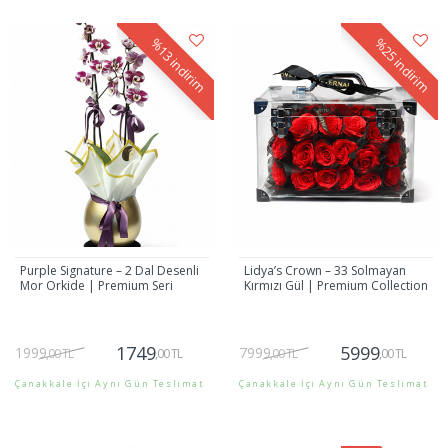
Gönder
Gönder
%13
%25
indirim
indirim
Purple Signature – 2 Dal Desenli
Lidya’s Crown – 33 Solmayan
Mor Orkide | Premium Seri
Kırmızı Gül | Premium Collection
1749
5999
1999
7999
,00 TL
,00 TL
,00 TL
,00 TL
Çanakkale İçi Aynı Gün Teslimat
Çanakkale İçi Aynı Gün Teslimat
Gönder
Gönder