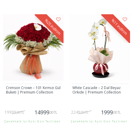
Gönder
Gönder
%25
%11
indirim
indirim
Crimson Crown – 101 Kırmızı Gül
White Cascade – 2 Dal Beyaz
Buketi | Premium Collection
Orkide | Premium Collection
14999
1999
19999
2249
,00 TL
,00 TL
,00 TL
,00 TL
Çanakkale İçi Aynı Gün Teslimat
Çanakkale İçi Aynı Gün Teslimat