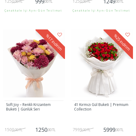
999
1249
1250
1250
,00 TL
,00 TL
,00 TL
,00 TL
Çanakkale İçi Aynı Gün Teslimat
Çanakkale İçi Aynı Gün Teslimat
Gönder
Gönder
%17
%25
indirim
indirim
Soft Joy – Renkli Krizantem
41 Kırmızı Gül Buketi | Premium
Buketi | Günlük Seri
Collection
1250
5999
1500
7999
,00 TL
,00 TL
,00 TL
,00 TL