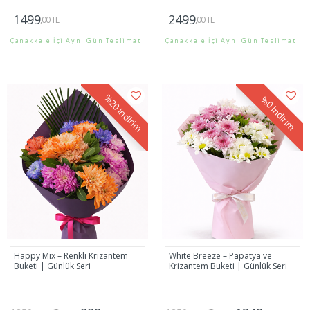
1499
2499
,00 TL
,00 TL
Çanakkale İçi Aynı Gün Teslimat
Çanakkale İçi Aynı Gün Teslimat
Gönder
Gönder
%20
%0
indirim
indirim
Happy Mix – Renkli Krizantem
White Breeze – Papatya ve
Buketi | Günlük Seri
Krizantem Buketi | Günlük Seri