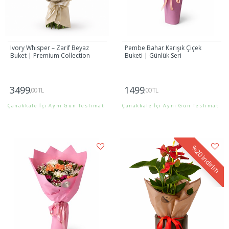
Ivory Whisper – Zarif Beyaz
Pembe Bahar Karışık Çiçek
Buket | Premium Collection
Buketi | Günlük Seri
3499
1499
,00 TL
,00 TL
Çanakkale İçi Aynı Gün Teslimat
Çanakkale İçi Aynı Gün Teslimat
Gönder
Gönder
%20
indirim