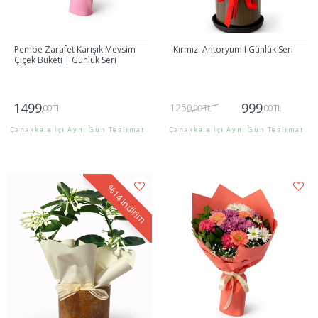
Pembe Zarafet Karışık Mevsim
Kırmızı Antoryum I Günlük Seri
Çiçek Buketi | Günlük Seri
1499
999
1250
,00 TL
,00 TL
,00 TL
Çanakkale İçi Aynı Gün Teslimat
Çanakkale İçi Aynı Gün Teslimat
Gönder
Gönder
%14
indirim