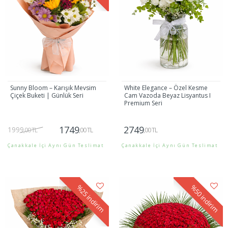
Sunny Bloom – Karışık Mevsim
White Elegance – Özel Kesme
Çiçek Buketi | Günlük Seri
Cam Vazoda Beyaz Lisyantus I
Premium Seri
1749
2749
1999
,00 TL
,00 TL
,00 TL
Çanakkale İçi Aynı Gün Teslimat
Çanakkale İçi Aynı Gün Teslimat
Gönder
Gönder
%25
%50
indirim
indirim