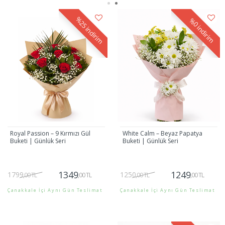
%25
%0
indirim
indirim
Royal Passion – 9 Kırmızı Gül
White Calm – Beyaz Papatya
Buketi | Günlük Seri
Buketi | Günlük Seri
1349
1249
1799
1250
,00 TL
,00 TL
,00 TL
,00 TL
Çanakkale İçi Aynı Gün Teslimat
Çanakkale İçi Aynı Gün Teslimat
Gönder
Gönder