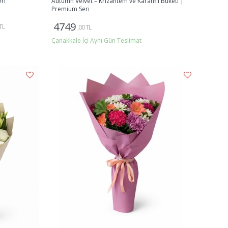
eri
Autumn Velvet – Krizantem ve Karanfil Buketi |
Premium Seri
4749
TL
,00 TL
Çanakkale İçi Aynı Gün Teslimat
Gönder