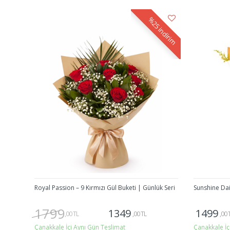
%25
indirim
Royal Passion – 9 Kırmızı Gül Buketi | Günlük Seri
Sunshine Dai
1799
1349
1499
,00 TL
,00 TL
,00 
Çanakkale İçi Aynı Gün Teslimat
Çanakkale İç