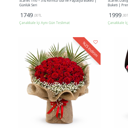
Scarlet Trio – 3’lü Kırmızı Gül ve Papatya Buketi |
Scarlet Dais
Günlük Seri
Buketi | Pre
1749
1999
,00 TL
,00 
Çanakkale İçi Aynı Gün Teslimat
Çanakkale İç
Gönder
%25
indirim