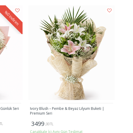
%0
indirim
 Günlük Seri
Ivory Blush – Pembe & Beyaz Lilyum Buketi |
Premium Seri
3499
TL
,00 TL
Çanakkale İçi Aynı Gün Teslimat