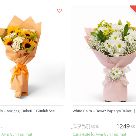
ly – Ayçiçeği Buketi | Günlük Seri
White Calm – Beyaz Papatya Buketi |
1250
1249
TL
,00 TL
,00 
i Aynı Gün Teslimat
Çanakkale İçi Aynı Gün Teslimat