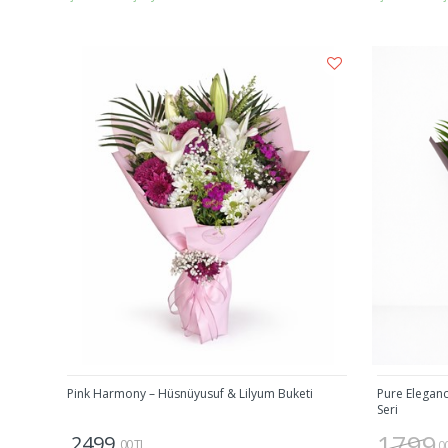
Gönder
Pink Harmony – Hüsnüyusuf & Lilyum Buketi
Pure Eleganc
Seri
1799
2499
,00 TL
,0