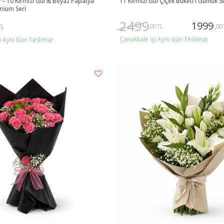
y – 10 Kırmızı Gül & Beyaz Papatya
11 Kırmızı Gül Çiçek Buketi I Günlük S
mium Seri
2499
1999
,00 TL
,00 
TL
Çanakkale İçi Aynı Gün Teslimat
i Aynı Gün Teslimat
Gönder
Gönder