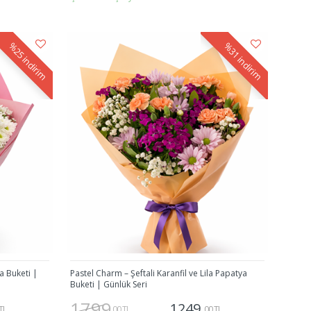
Gönder
%25
%31
indirim
indirim
a Buketi |
Pastel Charm – Şeftali Karanfil ve Lila Papatya
Buketi | Günlük Seri
1799
1249
TL
,00 TL
,00 TL