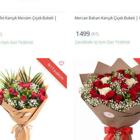
t Karışık Mevsim Çiçek Buketi |
Mercan Baharı Karışık Çiçek Buketi | 
1499
,00 TL
TL
Çanakkale İçi Aynı Gün Teslimat
i Aynı Gün Teslimat
Gönder
Gönder
%17
indirim