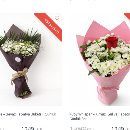
Gönder
Gönder
%31
indirim
e – Beyaz Papatya Buketi | Günlük
Ruby Whisper – Kırmızı Gül ve Papaty
Günlük Seri
1799
1249
1349
0 TL
,00 TL
,00 TL
,00 