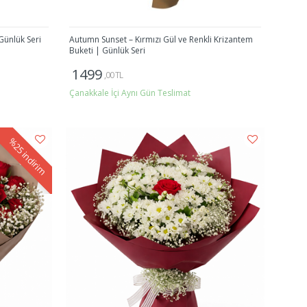
Günlük Seri
Autumn Sunset – Kırmızı Gül ve Renkli Krizantem
Buketi | Günlük Seri
1499
,00 TL
Çanakkale İçi Aynı Gün Teslimat
Gönder
%25
indirim