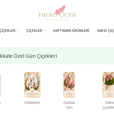
ÇİÇEKLER
ÇİÇEKLER
HAFTANIN ÜRÜNLERİ
SAKSI ÇİÇ
kale Özel Gün Çiçekleri
m
Orkideler
Günlük
Saksı
Seri
Çiçekle