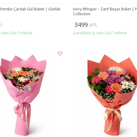
– Pembe Çardak Gül Buketi | Günlük
Ivory Whisper – Zarif Beyaz Buket |
Collection
3499
TL
,00 TL
i Aynı Gün Teslimat
Çanakkale İçi Aynı Gün Teslimat
Gönder
Gönder