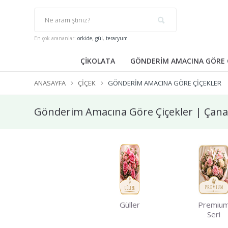
En çok arananlar:
orkide
,
gül
,
teraryum
ÇİKOLATA
GÖNDERİM AMACINA GÖRE 
ANASAYFA
ÇIÇEK
GÖNDERİM AMACINA GÖRE ÇİÇEKLER
Gönderim Amacına Göre Çiçekler | Çanak
Güller
Premiu
Seri