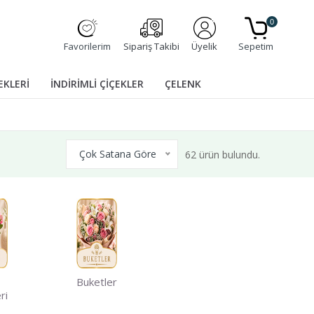
0
Favorilerim
Sipariş Takibi
Üyelik
Sepetim
EKLERİ
İNDİRİMLİ ÇİÇEKLER
ÇELENK
Çok Satana Göre
62 ürün bulundu.
Buketler
ri