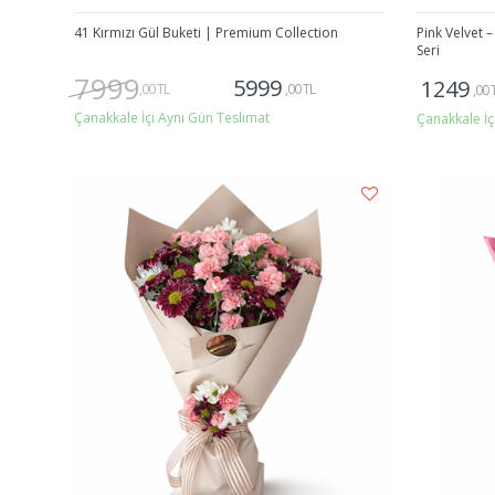
41 Kırmızı Gül Buketi | Premium Collection
Pink Velvet 
Seri
7999
5999
1249
,00 TL
,00 TL
,00 
Çanakkale İçi Aynı Gün Teslimat
Çanakkale İç
Gönder