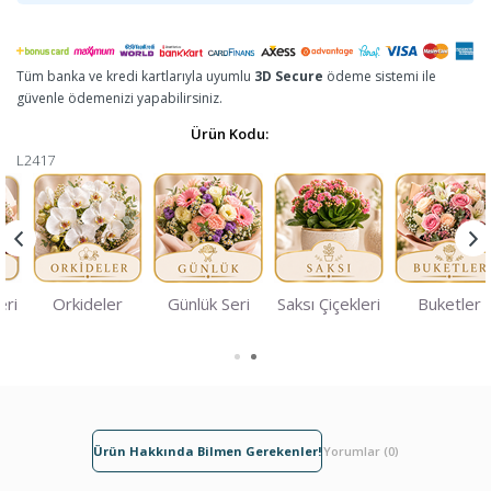
Tüm banka ve kredi kartlarıyla uyumlu
3D Secure
ödeme sistemi ile
güvenle ödemenizi yapabilirsiniz.
Ürün Kodu:
L2417
eri
Orkideler
Günlük Seri
Saksı Çiçekleri
Buketler
Ürün Hakkında Bilmen Gerekenler!
Yorumlar (0)