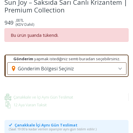
Sun Joy – Saksıda Sarı Canlı Krizantem |
Premium Collection
,00 TL
949
(KDV Dahil)
Bu ürün şuanda tükendi.
Gönderim
yapmak istediğiniz semti buradan seçebilirsiniz.
Gönderim Bölgesi Seçiniz
Çanakkale ve İçi Aynı Gün Teslimat
12 Aya Varan Taksit
Çanakkale İçi Aynı Gün Teslimat
(Saat 19:00'a kadar verilen siparişler aynı gün teslim edilir.)