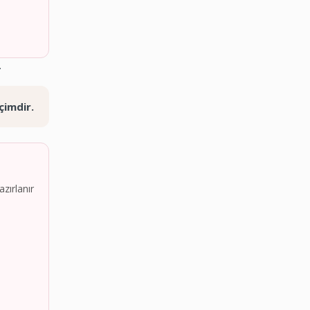
.
çimdir.
zırlanır