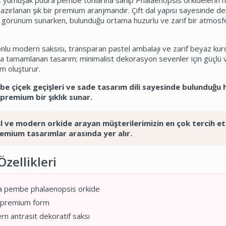
, yumuşak pudra pembe tonlarına sahip Phalaenopsis orkidelerin
azırlanan şık bir premium aranjmandır. Çift dal yapısı sayesinde de
r görünüm sunarken, bulunduğu ortama huzurlu ve zarif bir atmosf
onlu modern saksısı, transparan pastel ambalajı ve zarif beyaz kur
la tamamlanan tasarım; minimalist dekorasyon sevenler için güçlü
m oluşturur.
e çiçek geçişleri ve sade tasarım dili sayesinde bulunduğu 
remium bir şıklık sunar.
l ve modern orkide arayan müşterilerimizin en çok tercih et
emium tasarımlar arasında yer alır.
zellikleri
 pembe phalaenopsis orkide
 premium form
n antrasit dekoratif saksı