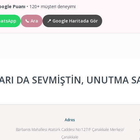
oogle Puanı
• 120+ müşteri deneyimi
hatsApp
📞 Ara
📍 Google Haritada Gör
RI DA SEVMİŞTİN, UNUTMA SA
Adres
Barbaros Mahallesi Atatürk Caddesi No:127/F Çanakkale Merkez/
Çanakkale