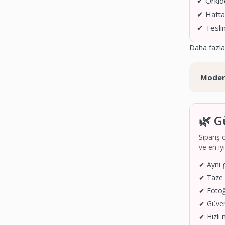
✔ Orkide
✔ Haftad
✔ Teslim
Daha fazla
Modern
🌿 G
Sipariş 
ve en iy
✔ Aynı 
✔ Taze ç
✔ Fotoğr
✔ Güven
✔ Hızlı 