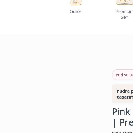
Güller
Premiu
Seri
Pudra P
Pudra p
tasarım
Pink
| Pr