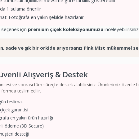
 tomurcuk açıklıkları mevsime göre farklılık gösterebilir
a 1 sulama önerilir
at: Fotoğrafa en yakın şekilde hazırlanır
 seçenek için
premium çiçek koleksiyonumuzu
inceleyebilirsiniz
, sade ve şık bir orkide arıyorsanız Pink Mist mükemmel se
üvenli Alışveriş & Destek
öncesi ve sonrası tüm süreçte destek alabilirsiniz. Ürünlerimiz özenle ha
i formda teslim edilir.
gün teslimat
içek garantisi
afa en yakın ürün hazırlığı
li ödeme (3D Secure)
müşteri desteği