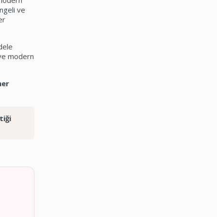
 modern
ngeli ve
er
dele
 ve modern
her
tiği