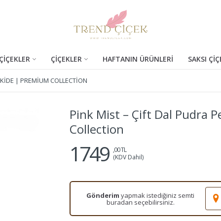
ÇİÇEKLER
ÇİÇEKLER
HAFTANIN ÜRÜNLERİ
SAKSI ÇİÇ
RKIDE | PREMIUM COLLECTION
Pink Mist – Çift Dal Pudra
Collection
1749
,00 TL
(KDV Dahil)
Gönderim
yapmak istediğiniz semti
buradan seçebilirsiniz.