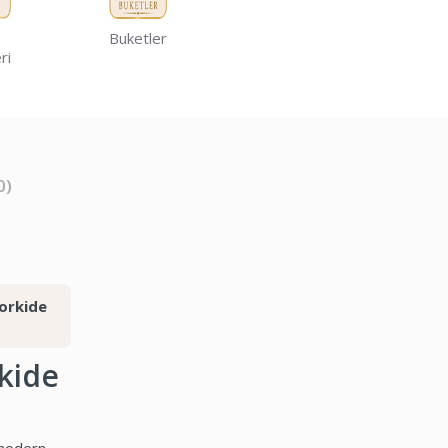
Buketler
ri
0)
orkide
kide