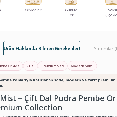
m
Orkideler
Günlük
Saksı
Seri
Çiçekle
Ürün Hakkında Bilmen Gerekenler!
Yorumlar (
embe Orkide
2 Dal
Premium Seri
Modern Saksı
embe tonlarıyla hazırlanan sade, modern ve zarif premium 
ı.
 Mist – Çift Dal Pudra Pembe Or
emium Collection