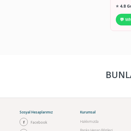
⭐ 4.8 G
💬 W
BUNLA
Sosyal Hesaplarımız
Kurumsal
Hakkımızda
Facebook
Banka Hesap Bilgileri