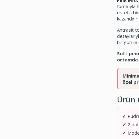
Pink Mist
formuyla h
estetik bi
kazandırır.
Antrasit t
detaylarıy
bir görünü
Soft pemb
ortamda p
Minima
özel pr
Ürün Ö
✔ Pudra
✔ 2 dal
✔ Moder