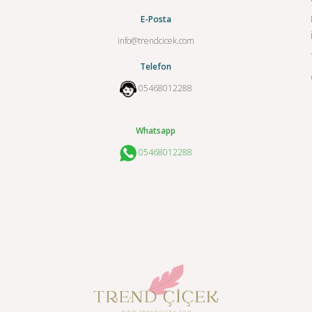
E-Posta
info@trendcicek.com
Telefon
05468012288
Whatsapp
05468012288