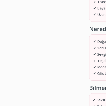
✔ Trans
✔ Beyaz
✔ Uzun ö
Nerede
✔ Doğu
✔ Yeni i
✔ Sevgil
✔ Teşek
✔ Mode
✔ Ofis 
Bilmen
✔ Saksı